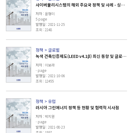
사이버물리시스템의 해외 주요국 정책 및 사례 - 싱가
포르, 미국, 영국 -
저자 : 윤형미
5 page
발행일 : 2021-11-25
조회 : 2248
정책
>
글로벌
녹색 건축인증제도(LEED v4.1β) 최신 동향 및 글로벌
친환경 정책 방향
저자 : 이보라
- page
발행일 : 2021-10-06
조회 : 12455
정책
>
유럽
러시아 그린에너지 정책 등 현황 및 협력적 시사점
저자 : 박지원
- page
발행일 : 2021-08-23
조회 : 1557