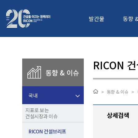
발간물
동향 
RICON 
동향 & 이슈
>
동향 & 이슈
>
국내
지표로 보는
상세검색
건설시장과 이슈
RICON 건설브리프